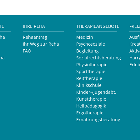
TE
IHRE REHA
THERAPIEANGEBOTE
FREI
eha
Rehaantrag
Medizin
Ausf
Ihr Weg zur Reha
Psychosoziale
Krea
FAQ
Begleitung
Akti
ha
Sozialrechtsberatung
Harr
Physiotherapie
Erle
Sporttherapie
e
Reittherapie
Klinikschule
Kinder-/Jugendabt.
Kunsttherapie
Heilpädagogik
Ergotherapie
Ernährungsberatung