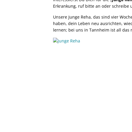
HEILPÄDAGOGIK
M
p
KONTAKT
Erkrankung, ruf bitte an oder schreibe 
u
B
ERGOTHERAPIE
IMPRESSUM
Unsere Junge Reha, das sind vier Wochen
ERNÄHRUNGSBERATUNG
DATENSCHUTZ
haben, dein Leben neu ausrichten, wie
lernen; bei uns in Tannheim ist all das 
WEBCAM