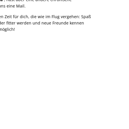
ittelpunkt stehen der Patient
hysiotherapeutischer
uns eine Mail.
nd seine Familie.
ehandlungen und Übungen.
 Zeit für dich, die wie im Flug vergehen: Spaß
der fitter werden und neue Freunde kennen
möglich!