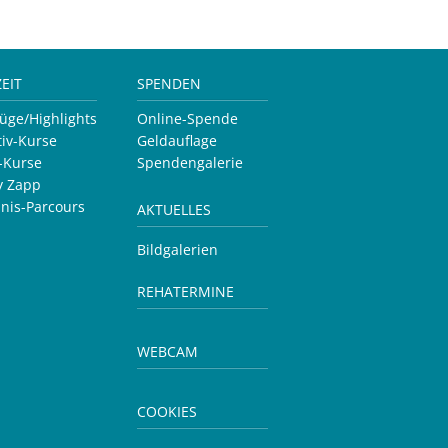
ZEIT
SPENDEN
lüge/Highlights
Online-Spende
tiv-Kurse
Geldauflage
v-Kurse
Spendengalerie
y Zapp
bnis-Parcours
AKTUELLES
Bildgalerien
REHATERMINE
WEBCAM
COOKIES