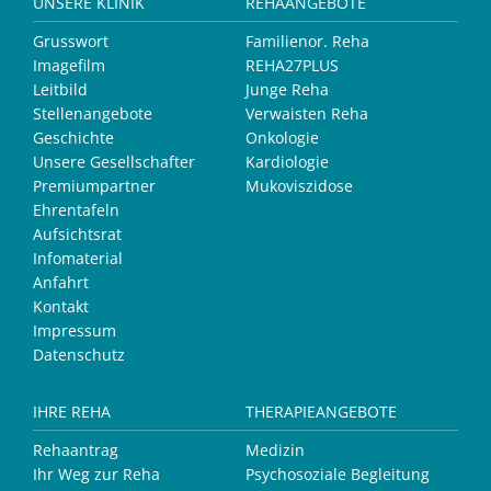
UNSERE KLINIK
REHAANGEBOTE
Grusswort
Familienor. Reha
Imagefilm
REHA27PLUS
Leitbild
Junge Reha
Stellenangebote
Verwaisten Reha
Geschichte
Onkologie
Unsere Gesellschafter
Kardiologie
Premiumpartner
Mukoviszidose
Ehrentafeln
Aufsichtsrat
Infomaterial
Anfahrt
Kontakt
Impressum
Datenschutz
IHRE REHA
THERAPIEANGEBOTE
Rehaantrag
Medizin
Ihr Weg zur Reha
Psychosoziale Begleitung