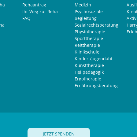
eha
Rehaantrag
Medizin
Ausf
Ihr Weg zur Reha
Psychosoziale
Krea
FAQ
Begleitung
Akti
ha
Sozialrechtsberatung
Harr
Physiotherapie
Erle
Sporttherapie
e
Reittherapie
Klinikschule
Kinder-/Jugendabt.
Kunsttherapie
Heilpädagogik
Ergotherapie
Ernährungsberatung
JETZT SPENDEN