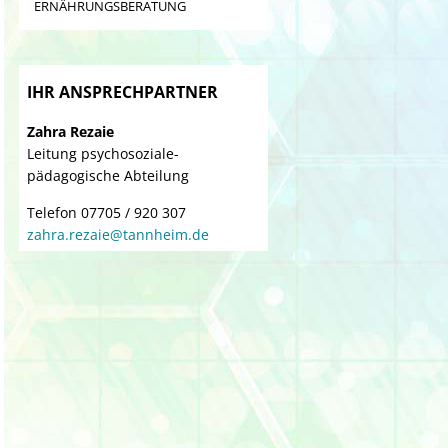
verwaiste Familien teil,
in ähnlicher Lebenssituation zu
ERNÄHRUNGSBERATUNG
individuell betreut von einem
fördern sowie seine
interdisziplinären Team.
Auseinandersetzung mit
aktuellen Bedürfnissen und
Themen zu unterstützen.
IHR ANSPRECHPARTNER
Zahra Rezaie
Leitung psychosoziale-
pädagogische Abteilung
Telefon 07705 / 920 307
zahra.rezaie@tannheim.de