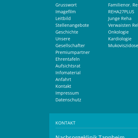
Grusswort
Familienor. R
Imagefilm
REHA27PLUS
Leitbild
Junge Reha
Stellenangebote
Verwaisten Re
Geschichte
Onkologie
Unsere
Kardiologie
Gesellschafter
Mukoviszidos
Premiumpartner
Ehrentafeln
Aufsichtsrat
Infomaterial
Anfahrt
Kontakt
Impressum
Datenschutz
KONTAKT
Nachsorgeklinik Tannheim