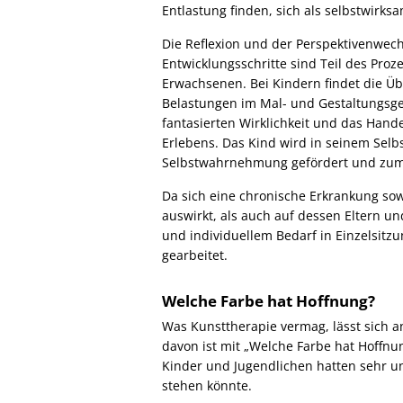
HEILPÄDAGOGIK
M
p
Entlastung finden, sich als selbstwirksa
KONTAKT
u
B
ERGOTHERAPIE
IMPRESSUM
Die Reflexion und der Perspektivenwec
ERNÄHRUNGSBERATUNG
Entwicklungsschritte sind Teil des Pro
DATENSCHUTZ
Erwachsenen. Bei Kindern findet die Ü
WEBCAM
Belastungen im Mal- und Gestaltungsges
fantasierten Wirklichkeit und das Hand
Erlebens. Das Kind wird in seinem Selbs
Selbstwahrnehmung gefördert und zum
Da sich eine chronische Erkrankung so
auswirkt, als auch auf dessen Eltern u
und individuellem Bedarf in Einzelsitz
gearbeitet.
Welche Farbe hat Hoffnung?
Was Kunsttherapie vermag, lässt sich an
davon ist mit „Welche Farbe hat Hoffnu
Kinder und Jugendlichen hatten sehr un
stehen könnte.