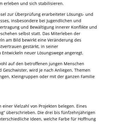
ittelpunkt stehen der Patient
hysiotherapeutischer
m erleben und sich stabilisieren.
nd seine Familie.
ehandlungen und Übungen.
hsel zur Überprüfung erarbeiteter Lösungs- und
zesses, insbesondere bei Jugendlichen und
bertragung und Bewältigung innerer Konflikte und
chehen selbst statt. Das Miterleben der
eln am Bild bewirkt eine Veränderung des
tvertrauen gestärkt, in seiner
 Entwickeln neuer Lösungswege angeregt.
wohl auf den betroffenen jungen Menschen
nd Geschwister, wird je nach Anliegen, Themen
ungen, Kleingruppen oder mit der ganzen Familie
 einer Vielzahl von Projekten belegen. Eines
ng“ überschrieben. Die drei bis fünfzehnjährigen
terschiedliche Ideen, welche Farbe für Hoffnung