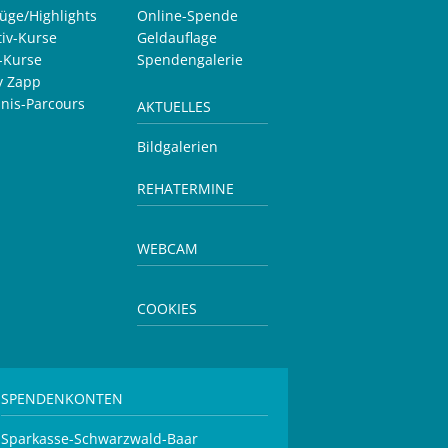
lüge/Highlights
Online-Spende
tiv-Kurse
Geldauflage
v-Kurse
Spendengalerie
y Zapp
bnis-Parcours
AKTUELLES
Bildgalerien
REHATERMINE
WEBCAM
COOKIES
SPENDENKONTEN
Sparkasse-Schwarzwald-Baar